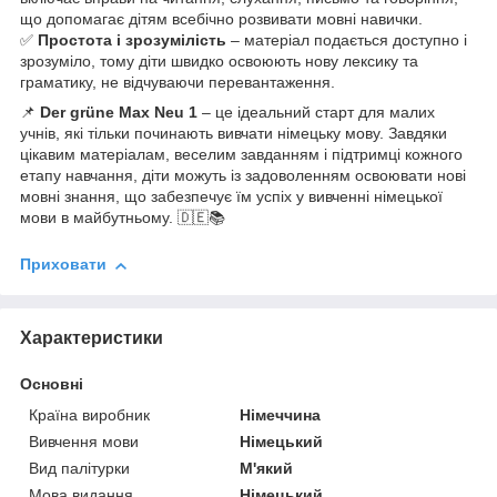
що допомагає дітям всебічно розвивати мовні навички.
✅
Простота і зрозумілість
– матеріал подається доступно і
зрозуміло, тому діти швидко освоюють нову лексику та
граматику, не відчуваючи перевантаження.
📌
Der grüne Max Neu 1
– це ідеальний старт для малих
учнів, які тільки починають вивчати німецьку мову. Завдяки
цікавим матеріалам, веселим завданням і підтримці кожного
етапу навчання, діти можуть із задоволенням освоювати нові
мовні знання, що забезпечує їм успіх у вивченні німецької
мови в майбутньому. 🇩🇪📚
Приховати
Характеристики
Основні
Країна виробник
Німеччина
Вивчення мови
Німецький
Вид палітурки
М'який
Мова видання
Німецький