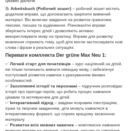
цікавих діалогів.
📝
Arbeitsbuch (Робочий зошит)
– робочий зошит містить
додаткові вправи, що допомагають закріпити вивчений
матеріал. Він включає завдання на розвиток граматики,
лексики, письма та аудіювання. Різноманітні вправи
зберігають інтерес дітей і дозволяють активно
використовувати мову на практиці. Вправи для розвитку
мовлення сприяють тому, щоб діти могли застосовувати нові
слова і фрази в реальних ситуаціях.
Переваги комплекта Der grüne Max Neu 1:
✅
Легкий старт для початківців
– курс націлений на дітей,
які тільки починають вивчати німецьку мову, і забезпечує
поступовий розвиток навичок з урахуванням вікових
особливостей.
✅
Захоплюючі історії та персонажі
– підручник розповідає
історії про пригоди героїв, що робить процес навчання
цікавим та мотивуючим для дітей.
✅
Інтерактивний підхід
– завдяки яскравим ілюстраціям,
іграм та творчим завданням, діти можуть навчатися в
інтерактивному форматі, що сприяє кращому засвоєнню
матеріалу.
✅
Розвиток всіх мовних навичок
– комплексне навчання
включає вправи на читання, слухання, письмо та говоріння,