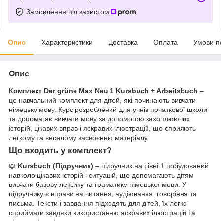
Замовлення під захистом
Опис
Характеристики
Доставка
Оплата
Умови п
Опис
Комплект Der grüne Max Neu 1 Kursbuch + Arbeitsbuch
–
це навчальний комплект для дітей, які починають вивчати
німецьку мову. Курс розроблений для учнів початкової школи
та допомагає вивчати мову за допомогою захоплюючих
історій, цікавих вправ і яскравих ілюстрацій, що сприяють
легкому та веселому засвоєнню матеріалу.
Що входить у комплект?
📖
Kursbuch (Підручник)
– підручник на рівні 1 побудований
навколо цікавих історій і ситуацій, що допомагають дітям
вивчати базову лексику та граматику німецької мови. У
підручнику є вправи на читання, аудіювання, говоріння та
письма. Тексти і завдання підходять для дітей, їх легко
сприймати завдяки використанню яскравих ілюстрацій та