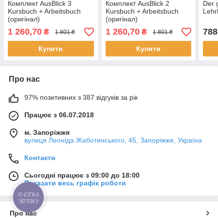
Комплект AusBlick 3
Комплект AusBlick 2
Der 
Kursbuch + Arbeitsbuch
Kursbuch + Arbeitsbuch
Lehr
(оригінал)
(оригінал)
1 260,70
1 260,70
788
₴
₴
1 801 ₴
1 801 ₴
Купити
Купити
Про нас
97% позитивних з 387 відгуків за рік
Працює з 06.07.2018
м. Запоріжжя
вулиця Леоніда Жаботинського, 45, Запоріжжя, Україна
Контакти
Сьогодні працює з 09:00 до 18:00
Показати весь графік роботи
КНОПКА
ЗВ'ЯЗКУ
Про нас