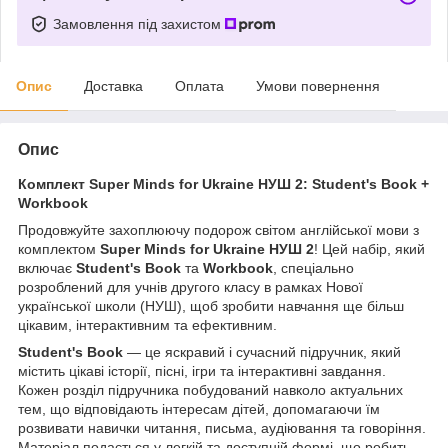
Замовлення під захистом
Опис
Доставка
Оплата
Умови повернення
Опис
Комплект Super Minds for Ukraine НУШ 2: Student's Book +
Workbook
Продовжуйте захоплюючу подорож світом англійської мови з
комплектом
Super Minds for Ukraine НУШ 2
! Цей набір, який
включає
Student's Book
та
Workbook
, спеціально
розроблений для учнів другого класу в рамках Нової
української школи (НУШ), щоб зробити навчання ще більш
цікавим, інтерактивним та ефективним.
Student's Book
— це яскравий і сучасний підручник, який
містить цікаві історії, пісні, ігри та інтерактивні завдання.
Кожен розділ підручника побудований навколо актуальних
тем, що відповідають інтересам дітей, допомагаючи їм
розвивати навички читання, письма, аудіювання та говоріння.
Матеріал подається у легкій та доступній формі, що робить