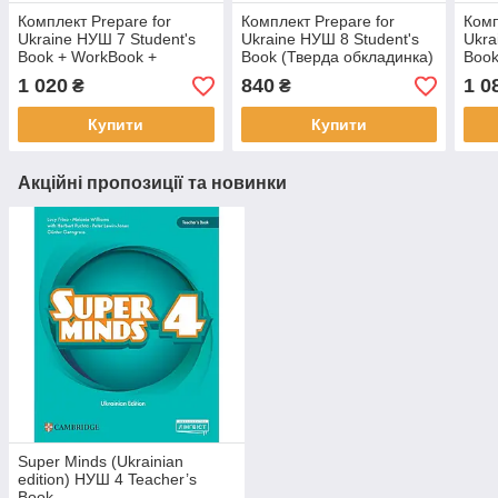
Комплект Prepare for
Комплект Prepare for
Комп
Ukraine НУШ 7 Student's
Ukraine НУШ 8 Student's
Ukra
Book + WorkBook +
Book (Тверда обкладинка)
Book
Grammar (оригінал)
+ WorkBook (оригінал)
+ W
1 020
840
1 0
₴
₴
(ори
Купити
Купити
Акційні пропозиції та новинки
Super Minds (Ukrainian
edition) НУШ 4 Teacher’s
Book