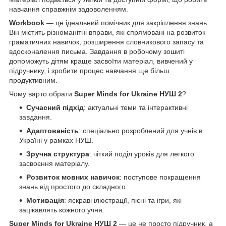
навчання справжнім задоволенням.
Workbook
— це ідеальний помічник для закріплення знань.
Він містить різноманітні вправи, які спрямовані на розвиток
граматичних навичок, розширення словникового запасу та
вдосконалення письма. Завдання в робочому зошиті
допоможуть дітям краще засвоїти матеріал, вивчений у
підручнику, і зробити процес навчання ще більш
продуктивним.
Чому варто обрати
Super Minds for Ukraine НУШ 2
?
Сучасний підхід
: актуальні теми та інтерактивні
завдання.
Адаптованість
: спеціально розроблений для учнів в
Україні у рамках НУШ.
Зручна структура
: чіткий поділ уроків для легкого
засвоєння матеріалу.
Розвиток мовних навичок
: поступове покращення
знань від простого до складного.
Мотивація
: яскраві ілюстрації, пісні та ігри, які
зацікавлять кожного учня.
Super Minds for Ukraine НУШ 2
— це не просто підручник, а