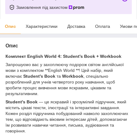
Замовлення під захистом
Опис
Характеристики
Доставка
Оплата
Умови п
Опис
Комплект English World 4: Student's Book + Workbook
Запрошуємо вас у захоплюючу подорож світом англійської
мови з комплектом **English World **! Цей набір, який
включає
Student's Book
та
Workbook
, спеціально
розроблений для учнів четвертого року навчання, щоб
зробити процес вивчення мови яскравим, цікавим та
результативним.
Student's Book
— це яскравий і зрозумілий підручник, який
містить цікаві тексти, ілюстрації та інтерактивні завдання.
Кожен розділ підручника побудований навколо захоплюючих
тем, що відповідають віковим інтересам дітей, допомагаючи
їм розвивати навички читання, письма, аудіювання та
говоріння.