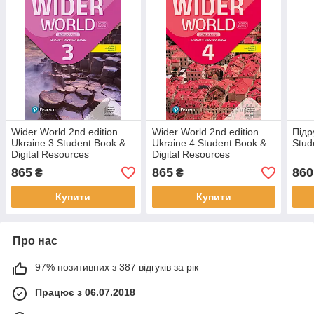
Wider World 2nd edition
Wider World 2nd edition
Підр
Ukraine 3 Student Book &
Ukraine 4 Student Book &
Stud
Digital Resources
Digital Resources
(Підручник - оригінал)
(Підручник - оригінал)
865
865
860
₴
₴
Купити
Купити
Про нас
97% позитивних з 387 відгуків за рік
Працює з 06.07.2018