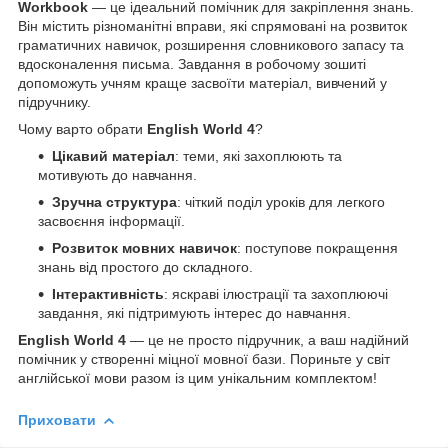
Workbook
— це ідеальний помічник для закріплення знань.
Він містить різноманітні вправи, які спрямовані на розвиток
граматичних навичок, розширення словникового запасу та
вдосконалення письма. Завдання в робочому зошиті
допоможуть учням краще засвоїти матеріал, вивчений у
підручнику.
Чому варто обрати
English World 4
?
Цікавий матеріал
: теми, які захоплюють та
мотивують до навчання.
Зручна структура
: чіткий поділ уроків для легкого
засвоєння інформації.
Розвиток мовних навичок
: поступове покращення
знань від простого до складного.
Інтерактивність
: яскраві ілюстрації та захоплюючі
завдання, які підтримують інтерес до навчання.
English World 4
— це не просто підручник, а ваш надійний
помічник у створенні міцної мовної бази. Пориньте у світ
англійської мови разом із цим унікальним комплектом!
Приховати