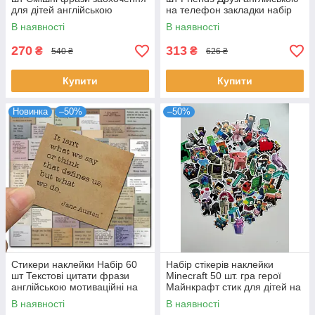
для дітей англійською
на телефон закладки набір
мотиваційя на телефон
наліпки eng
В наявності
В наявності
закладки наліпки eng
270
313
₴
₴
540 ₴
626 ₴
Купити
Купити
Новинка
–50%
–50%
Стикери наклейки Набір 60
Набір стікерів наклейки
шт Текстові цитати фрази
Minecraft 50 шт. гра герої
англійською мотиваційні на
Майнкрафт стик для дітей на
телефон закладки наліпки
телефон-казані
В наявності
В наявності
eng