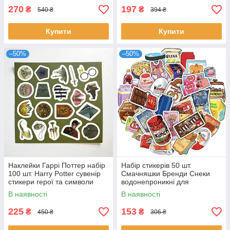
270
197
₴
₴
540 ₴
394 ₴
Купити
Купити
–50%
–50%
Наклейки Гаррі Поттер набір
Набір стикерів 50 шт.
100 шт. Harry Potter сувенір
Смачняшки Бренди Снеки
стикери герої та символи
водонепроникні для
Гоґвортс подарунок фанатам
телефонів, скейтбордів,
В наявності
В наявності
ноутбуків та іграшок
225
153
₴
₴
450 ₴
306 ₴