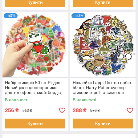
Купити
Купити
–50%
–50%
Набір стикерів 50 шт Різдво
Наклейки Гаррі Поттер набір
Новий рік водонепроникні
50 шт. Harry Potter сувенір
для телефонів, скейтбордів,
стикери герої та символи
ноутбуків та іграшок
Гоґвортс подарунок фанатам
В наявності
В наявності
256
288
₴
₴
512 ₴
576 ₴
Купити
Купити