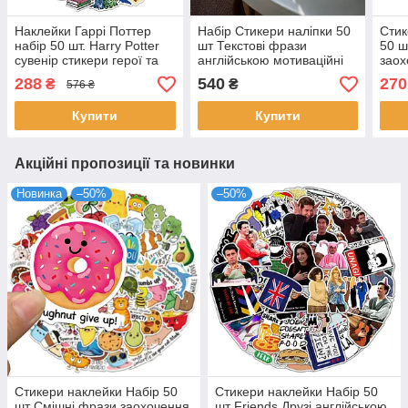
Наклейки Гаррі Поттер
Набір Стикери наліпки 50
Стик
набір 50 шт. Harry Potter
шт Текстові фрази
50 ш
сувенір стикери герої та
англійською мотиваційні
заох
символи Гоґвортс
на телефон закладки eng
англ
288
540
270
₴
₴
576 ₴
подарунок фанатам
на т
налі
Купити
Купити
Акційні пропозиції та новинки
Новинка
–50%
–50%
Стикери наклейки Набір 50
Стикери наклейки Набір 50
шт Смішні фрази заохочення
шт Friends Друзі англійською