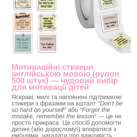
Мотиваційні стикери
англійською мовою (рулон
500 штук) — чудовий вибір
для мотивації дітей
Яскраві, милі та наповнені підтримкою
стикери з фразами на кшталт
“Don’t be
so hard on yourself”
або
“Forget the
mistake, remember the lesson”
— це не
просто прикраса. Це спосіб допомогти
дитині (або дорослому!) впоратися з
емоціями, нагадати про важливість