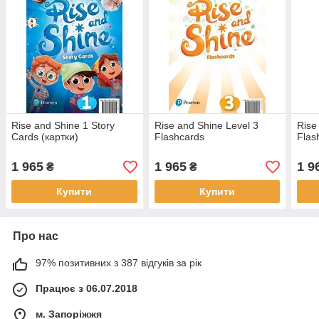
Rise and Shine 1 Story
Rise and Shine Level 3
Rise
Cards (картки)
Flashcards
Flas
1 965
1 965
1 9
₴
₴
Купити
Купити
Про нас
97% позитивних з 387 відгуків за рік
Працює з 06.07.2018
м. Запоріжжя