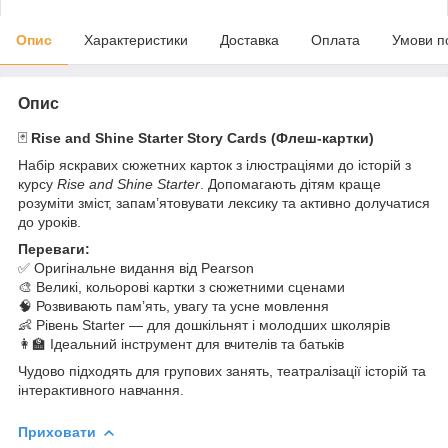
Опис
Характеристики
Доставка
Оплата
Умови п
Опис
🃏
Rise and Shine Starter Story Cards (Флеш-картки)
Набір яскравих сюжетних карток з ілюстраціями до історій з
курсу
Rise and Shine Starter
. Допомагають дітям краще
розуміти зміст, запам’ятовувати лексику та активно долучатися
до уроків.
Переваги:
✅ Оригінальне видання від Pearson
🎨 Великі, кольорові картки з сюжетними сценами
🧠 Розвивають пам’ять, увагу та усне мовлення
👶 Рівень Starter — для дошкільнят і молодших школярів
👩‍🏫 Ідеальний інструмент для вчителів та батьків
Чудово підходять для групових занять, театралізації історій та
інтерактивного навчання.
Приховати