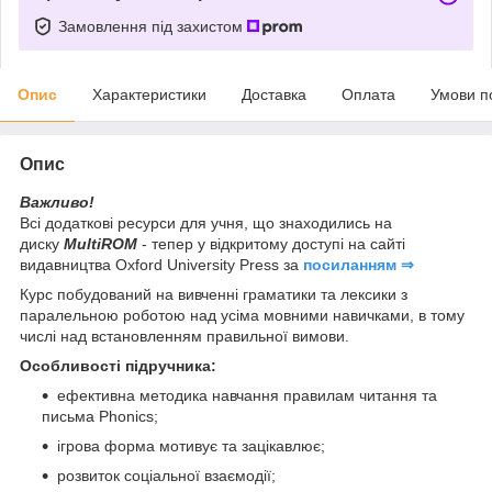
Замовлення під захистом
Опис
Характеристики
Доставка
Оплата
Умови п
Опис
Важливо!
Всі додаткові ресурси для учня, що знаходились на
диску
MultiROM
- тепер у відкритому доступі на сайті
видавництва Oxford University Press за
посиланням ⇒
Курс побудований на вивченні граматики та лексики з
паралельною роботою над усіма мовними навичками, в тому
числі над встановленням правильної вимови.
Особливості підручника:
ефективна методика навчання правилам читання та
письма Phonics;
ігрова форма мотивує та зацікавлює;
розвиток соціальної взаємодії;