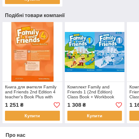
Подібні товари компанії
Книга для вчителя Family
Комплект Family and
Комп
and Friends 2nd Edition 4
Friends 1 (2nd Edition)
Frie
teacher's Book Plus with
Class Book + Workbook
Clas
Assessment and Resource
(оригинал)
(ори
1 251
1 308
1 1
₴
₴
CD-ROM and
Купити
Купити
Про нас