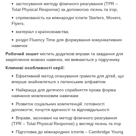
застосування методу фізичного реагування (TPR –
Total Physical Response) за допомогою пісень та ігор;
спрямованість на міжнародні іспити Starters, Movers,
Flyers;
матеріал з країнознавства;
розділ Fluency Time для формування комунікативних
навичок
Робочий зошит
містить додаткові вправи та завдання для
закріплення мовних навичок, які вивчаються у підручнику.
Ключові особливості серії:
Ефективний метод опанування грамоти для дітей, що
вперше знайомляться з латинським алфавітом
Найкраща для дитячого сприйняття ігрова форма
навчання мовленнєвим навичкам
Розвиток соціальних компетенцій: готовності
допомогти, почуття вдячності та відповідальності
Вправи, засновані на методі фізичного реагування
(TPR – Total Physical Response) у вигляді пісень та ігор
Підготовка до міжнародних іспитів – Cambridge Young