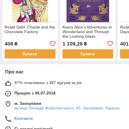
Roald Dahl: Charlie and the
Книга Alice's Adventures in
Roal
Chocolate Factory
Wonderland and Through
Days
the Looking Glass
408
1 109,26
401
₴
₴
Купити
Купити
Про нас
97% позитивних з 387 відгуків за рік
Працює з 06.07.2018
м. Запоріжжя
вулиця Леоніда Жаботинського, 45, Запоріжжя, Україна
Контакти
Сьогодні вихідний