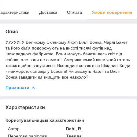
арактеристики
Доставка
Оплата
Умови повернення
Опис
УУУУУ! У Великому Скляному Ліфті Віллі Вонка, Чарлі Бакет
та його сім'я подорожують на висоті тисячі футів над
шоколадною фабрикою. Вони можуть бачити весь світ під
собою, але вони не самотні. Американський космічний готель
також щойно запустився. Всередині ховаються Шкідливі Кніди
- найжорстокіші звірі у Всесвіті! Чи зможуть Чарлі та Віллі
Вонка завадити їм знищити все навколо?
Приховати
Характеристики
Користувальницькі характеристики
Автор
Dahl, R.
Перегляд палітурки
Тверда