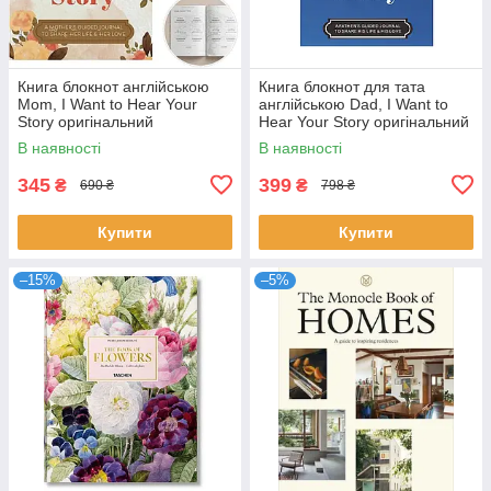
Книга блокнот англійською
Книга блокнот для тата
Mom, I Want to Hear Your
англійською Dad, I Want to
Story оригінальний
Hear Your Story оригінальний
подарунок мамі з квітковою
подарунок татові з м'якою
В наявності
В наявності
обкладинкою Memory book
обкладинкою Memory book
345
399
₴
₴
690 ₴
798 ₴
Купити
Купити
–15%
–5%