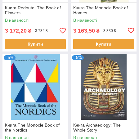
Книга Redoute. The Book of
Книга The Monocle Book of
Flowers
Homes
В наявності
В наявності
3 172,20
3 163,50
₴
₴
3 732 ₴
3 330 ₴
Купити
Купити
–5%
–5%
Книга The Monocle Book of
Книга Archaeology: The
the Nordics
Whole Story
В наявності
В наявності