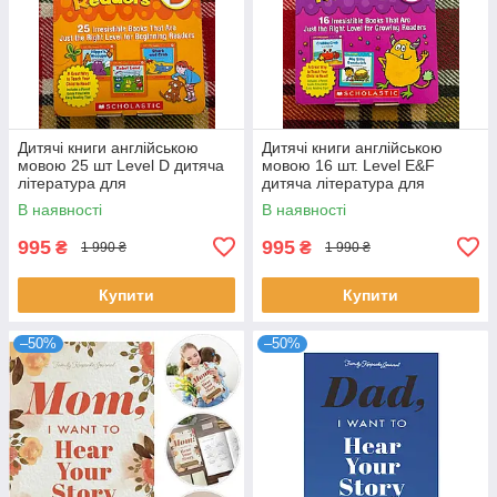
Дитячі книги англійською
Дитячі книги англійською
мовою 25 шт Level D дитяча
мовою 16 шт. Level E&F
література для
дитяча література для
дітей розвивальний набір з
дітей розвивальний набір з
В наявності
В наявності
англійської
англійської
995
995
₴
₴
1 990 ₴
1 990 ₴
Купити
Купити
–50%
–50%