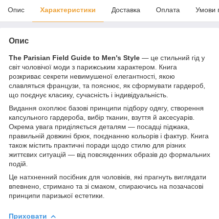
Опис
Характеристики
Доставка
Оплата
Умови 
Опис
The Parisian Field Guide to Men's Style
— це стильний гід у
світ чоловічої моди з парижським характером. Книга
розкриває секрети невимушеної елегантності, якою
славляться французи, та пояснює, як сформувати гардероб,
що поєднує класику, сучасність і індивідуальність.
Видання охоплює базові принципи підбору одягу, створення
капсульного гардероба, вибір тканин, взуття й аксесуарів.
Окрема увага приділяється деталям — посадці піджака,
правильній довжині брюк, поєднанню кольорів і фактур. Книга
також містить практичні поради щодо стилю для різних
життєвих ситуацій — від повсякденних образів до формальних
подій.
Це натхненний посібник для чоловіків, які прагнуть виглядати
впевнено, стримано та зі смаком, спираючись на позачасові
принципи паризької естетики.
Приховати