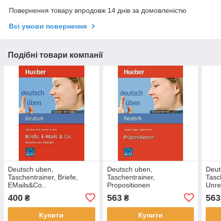
Повернення товару впродовж 14 днів за домовленістю
Всі умови повернення
Подібні товари компанії
Deutsch uben,
Deutsch uben,
Deut
Taschentrainer, Briefe,
Taschentrainer,
Tasc
EMails&Co..
Propositionen
Unre
400
563
563
₴
₴
Купити
Купити