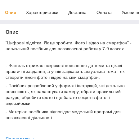
Опис
Характеристики
Доставка
Оплата
Умови п
Опис
"Цифрові підлітки. Як це зробити. Фото і відео на смартфон" -
навчальний посібник для позакласної роботи у 7-9 класах.
- Вчитель отримає покрокові пояснення до теми та цікаві
практичні завдання, а учнів зацікавить актуальна тема - як
створити якісні фото і відео на свій смартфон.
- Посібник розроблений у форматі інструкцій, які детально
пояснюють, як налаштувати камеру, обрати правильний
ракурс, обробити фото і ще багато секретів фото- і
відеозйомки.
- Матеріал посібника відповідає модельній програмі для
позакласної діяльності
Приховати