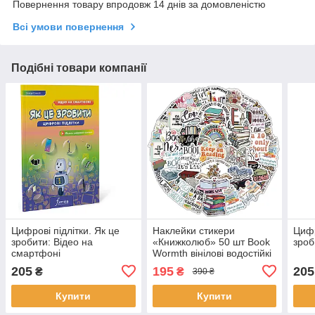
Повернення товару впродовж 14 днів за домовленістю
Всі умови повернення
Подібні товари компанії
Цифрові підлітки. Як це
Наклейки стикери
Цифр
зробити: Відео на
«Книжколюб» 50 шт Book
зроб
смартфоні
Wormth вінілові водостійкі
для ноутбука, телефона,
205
195
205
₴
₴
390 ₴
щоденника
Купити
Купити