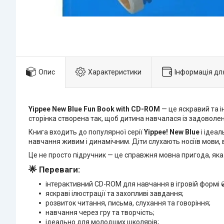
Опис
Характеристики
Інформація дл
Yippee New Blue Fun Book with CD-ROM
— це яскравий та і
сторінка створена так, щоб дитина навчалася із задоволен
Книга входить до популярної серії
Yippee! New Blue
і ідеал
навчання живим і динамічним. Діти слухають носіїв мови,
Це не просто підручник — це справжня мовна пригода, яка
🌟 Переваги:
інтерактивний CD-ROM для навчання в ігровій формі 
яскраві ілюстрації та захопливі завдання;
розвиток читання, письма, слухання та говоріння;
навчання через гру та творчість;
ідеально для молодших школярів;