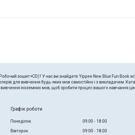
(Робочий зошит+CD)? У нас ви знайдете Yippee New Blue Fun Book 
тселерів для вивчення будь-яких мов самостійно і з викладачем. Ка
для вивчення іноземних мов, щоб зробити процес вашого навчання ц
Графік роботи
Понеділок
09:00
18:00
Вівторок
09:00
18:00