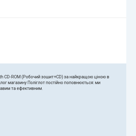
with CD-ROM (Робочий зошит+CD) за найкращою ціною в
талог магазину Поліглот постійно поповнюється: ми
ікавим та ефективним.