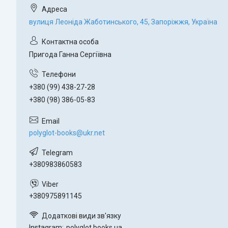
вулиця Леоніда Жаботинського, 45, Запоріжжя, Україна
Пригода Ганна Сергіївна
+380 (99) 438-27-28
+380 (98) 386-05-83
polyglot-books@ukr.net
+380983860583
+380975891145
Instagram
polyglot.books.ua