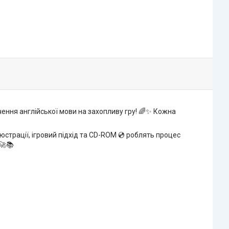
ення англійської мови на захопливу гру! 🌈✨ Кожна
юстрації, ігровий підхід та CD-ROM 💿 роблять процес
🚀📚