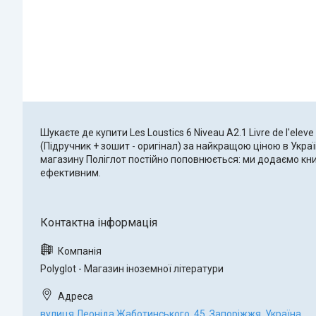
Шукаєте де купити Les Loustics 6 Niveau A2.1 Livre de l'eleve 
(Підручник + зошит - оригінал) за найкращою ціною в Украї
магазину Поліглот постійно поповнюється: ми додаємо книг
ефективним.
Polyglot - Магазин іноземної літератури
вулиця Леоніда Жаботинського, 45, Запоріжжя, Україна