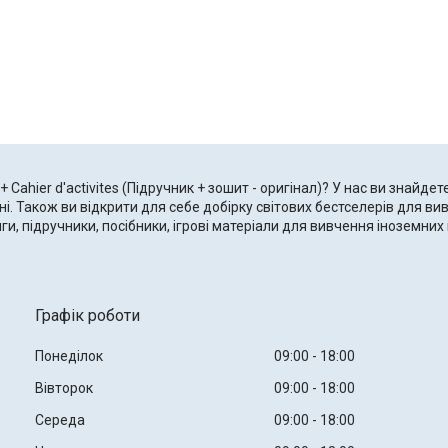
+ Cahier d'activites (Підручник + зошит - оригінал)? У нас ви знайдете L
ні. Також ви відкрити для себе добірку світових бестселерів для в
и, підручники, посібники, ігрові матеріали для вивчення іноземни
Графік роботи
Понеділок
09:00
18:00
Вівторок
09:00
18:00
Середа
09:00
18:00