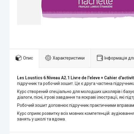
Опис
Характеристики
Інформація дл
Les Loustics 6 Niveau A2.1 Livre de l'eleve + Cahier d'acti
підручник та робочий зошит. Це є друга частина підручника
Курс створений спеціально для молодших школярів і базуєт
діалоги, пісні, ігрові завдання та яскраві ілюстрації, які 
Робочий зошит доповнює підручник практичними вправами 
Курс сприяє розвитку всіх мовних компетенцій: аудіюванн
занять у школі та вдома.