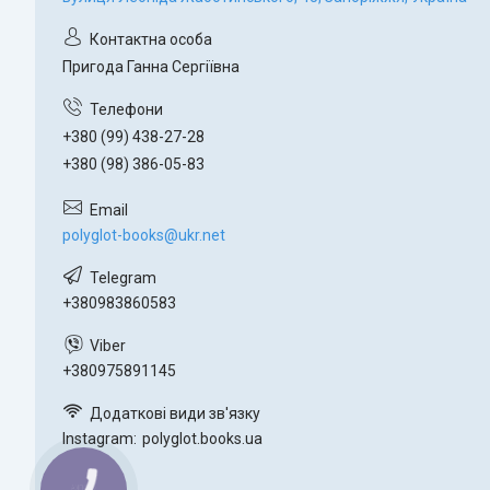
Пригода Ганна Сергіївна
+380 (99) 438-27-28
+380 (98) 386-05-83
polyglot-books@ukr.net
+380983860583
+380975891145
Instagram
polyglot.books.ua
КНОПКА