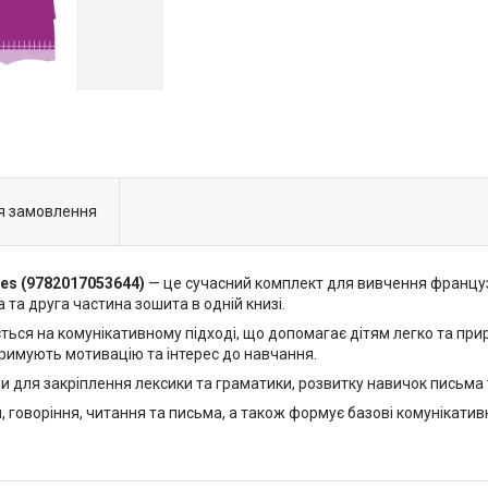
я замовлення
vites (9782017053644)
— це сучасний комплект для вивчення французь
 та друга частина зошита в одній книзі.
ься на комунікативному підході, що допомагає дітям легко та приро
підтримують мотивацію та інтерес до навчання.
для закріплення лексики та граматики, розвитку навичок письма 
я, говоріння, читання та письма, а також формує базові комунікат