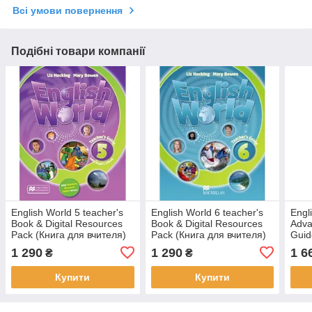
Всі умови повернення
Подібні товари компанії
English World 5 teacher's
English World 6 teacher's
Engli
Book & Digital Resources
Book & Digital Resources
Adva
Pack (Книга для вчителя)
Pack (Книга для вчителя)
Guid
Reso
1 290
1 290
1 6
₴
₴
для 
Купити
Купити