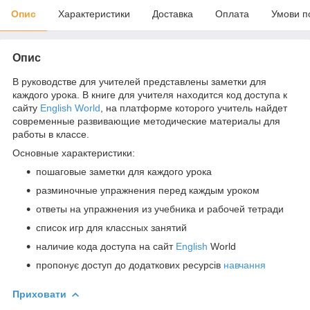
Опис
Характеристики
Доставка
Оплата
Умови п
Опис
В руководстве для учителей представлены заметки для
каждого урока. В книге для учителя находится код доступа к
сайту
English World
, на платформе которого учитель найдет
современные развивающие методические материалы для
работы в классе.
Основные характеристики:
пошаговые заметки для каждого урока
разминочные упражнения перед каждым уроком
ответы на упражнения из учебника и рабочей тетради
список игр для классных занятий
наличие кода доступа на сайт
English
World
пропонує доступ до додаткових ресурсів
навчання
Приховати