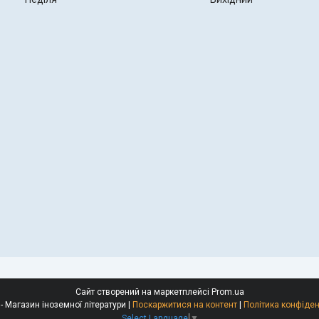
Сайт створений на маркетплейсі
Prom.ua
Polyglot - Магазин іноземної літератури |
Поскаржитися на контент
|
Політика конфіден
Select Language
▼