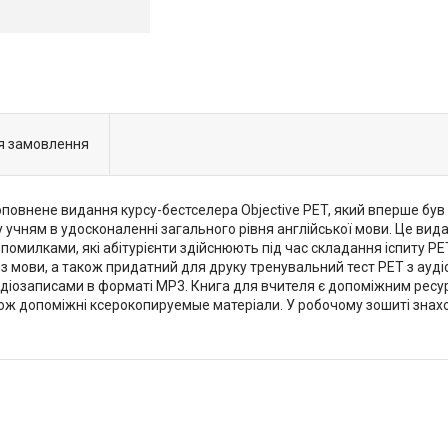
я замовлення
 доповнене видання курсу-бестселера Objective PET, який вперше бу
 учням в удосконаленні загального рівня англійської мови. Це вид
помилками, які абітурієнти здійснюють під час складання іспиту PE
 мови, а також придатний для друку тренувальний тест PET з аудіо
діозаписами в форматі МР3. Книга для вчителя є допоміжним ресур
також допоміжні ксерокопируемые матеріали. У робочому зошиті зна