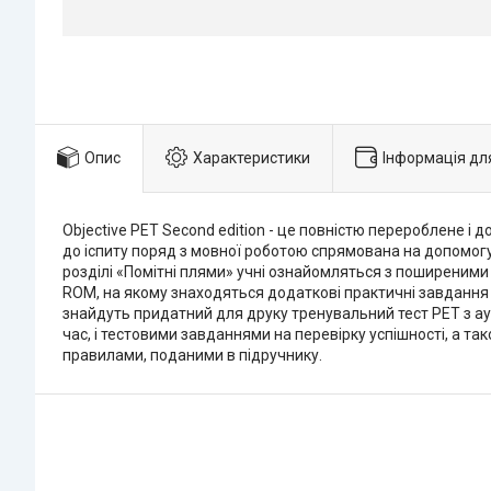
Опис
Характеристики
Інформація дл
Objective PET Second edition - це повністю перероблене і
до іспиту поряд з мовної роботою спрямована на допомогу
розділі «Помітні плями» учні ознайомляться з поширеними 
ROM, на якому знаходяться додаткові практичні завдання з
знайдуть придатний для друку тренувальний тест PET з ау
час, і тестовими завданнями на перевірку успішності, а 
правилами, поданими в підручнику.