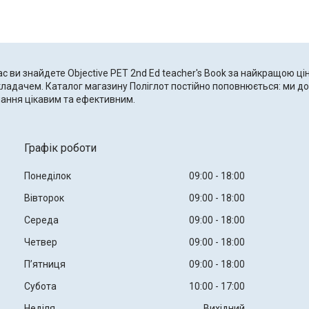
ас ви знайдете Objective PET 2nd Ed teacher's Book за найкращою ці
кладачем. Каталог магазину Поліглот постійно поповнюється: ми дод
чання цікавим та ефективним.
Графік роботи
Понеділок
09:00
18:00
Вівторок
09:00
18:00
Середа
09:00
18:00
Четвер
09:00
18:00
Пʼятниця
09:00
18:00
Субота
10:00
17:00
Неділя
Вихідний