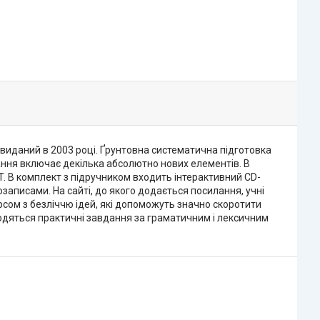
в виданий в 2003 році. Ґрунтовна систематична підготовка
ання включає декілька абсолютно нових елементів. В
T. В комплект з підручником входить інтерактивний CD-
записами. На сайті, до якого додається посилання, учні
сом з безліччю ідей, які допоможуть значно скоротити
ходяться практичні завдання за граматичним і лексичним