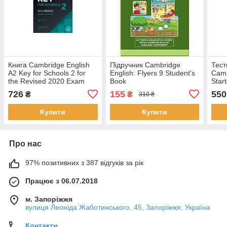
Книга Cambridge English
Підручник Cambridge
Тест
A2 Key for Schools 2 for
English: Flyers 9 Student's
Camb
the Revised 2020 Exam
Book
Star
Student's Book with
from
726
155
550
₴
₴
310 ₴
Answers and Audio
Купити
Купити
Про нас
97% позитивних з 387 відгуків за рік
Працює з 06.07.2018
м. Запоріжжя
вулиця Леоніда Жаботинського, 45, Запоріжжя, Україна
Контакти