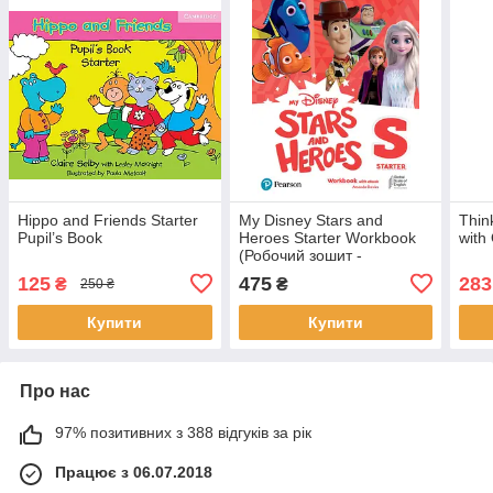
Hippo and Friends Starter
My Disney Stars and
Thin
Pupil’s Book
Heroes Starter Workbook
with
(Робочий зошит -
оригінал)
125
475
283
₴
₴
250 ₴
Купити
Купити
Про нас
97% позитивних з 388 відгуків за рік
Працює з 06.07.2018