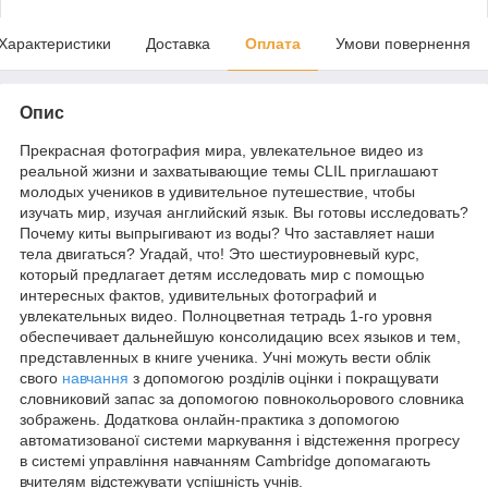
Характеристики
Доставка
Оплата
Умови повернення
Опис
Прекрасная фотография мира, увлекательное видео из
реальной жизни и захватывающие темы CLIL приглашают
молодых учеников в удивительное путешествие, чтобы
изучать мир, изучая английский язык. Вы готовы исследовать?
Почему киты выпрыгивают из воды? Что заставляет наши
тела двигаться? Угадай, что! Это шестиуровневый курс,
который предлагает детям исследовать мир с помощью
интересных фактов, удивительных фотографий и
увлекательных видео. Полноцветная тетрадь 1-го уровня
обеспечивает дальнейшую консолидацию всех языков и тем,
представленных в книге ученика. Учні можуть вести облік
свого
навчання
з допомогою розділів оцінки і покращувати
словниковий запас за допомогою повнокольорового словника
зображень. Додаткова онлайн-практика з допомогою
автоматизованої системи маркування і відстеження прогресу
в системі управління навчанням Cambridge допомагають
вчителям відстежувати успішність учнів.