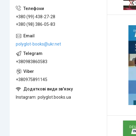
+380 (99) 438-27-28
+380 (98) 386-05-83
polyglot-books@ukr.net
+380983860583
+380975891145
Instagram
polyglot.books.ua