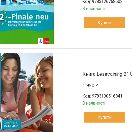
9783126768603
В наявності
Купити
Книга Lesetraining B1 
1 950 ₴
9783190516841
В наявності
Купити