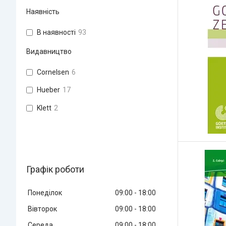
Наявність
В наявності
93
Видавництво
Cornelsen
6
Hueber
17
Klett
2
Графік роботи
Понеділок
09:00
18:00
Вівторок
09:00
18:00
Середа
09:00
18:00