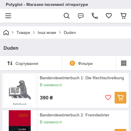
Polyglot - Магазин іноземної літератури
Товари
Інші мови
Duden
Duden
Сортування
0
Фільтри
Banderolewörterbuch 1: Die Rechtschreibung
В наявності
390
₴
Banderolewörterbuch 2: Fremdwörter
В наявності