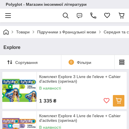
Polyglot - Магазин іноземної літератури
Товари
Підручники з Французької мови
Середня та 
Explore
Сортування
0
Фільтри
Комплект Explore 3 Livre de l'eleve + Cahier
d'activites (оригінал)
В наявності
1 335
₴
Комплект Explore 4 Livre de l'eleve + Cahier
d'activites (оригінал)
В наявності