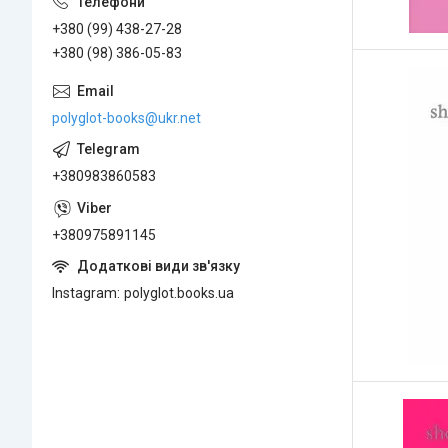
+380 (99) 438-27-28
+380 (98) 386-05-83
polyglot-books@ukr.net
+380983860583
+380975891145
Instagram
polyglot.books.ua