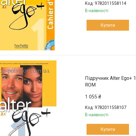
9782011558114
В наявності
Купити
Підручник Alter Ego+ 1
ROM
1 055 ₴
9782011558107
В наявності
Купити