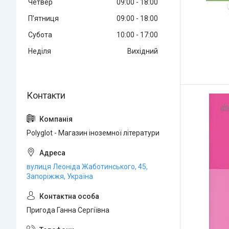
Четвер
09:00
18:00
Пʼятниця
09:00
18:00
Субота
10:00
17:00
Неділя
Вихідний
Polyglot - Магазин іноземної літератури
вулиця Леоніда Жаботинського, 45,
Запоріжжя, Україна
Пригода Ганна Сергіївна