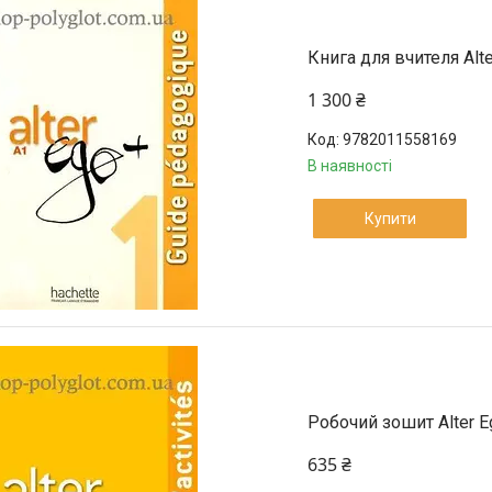
Книга для вчителя Alt
1 300 ₴
9782011558169
В наявності
Купити
Робочий зошит Alter Eg
635 ₴