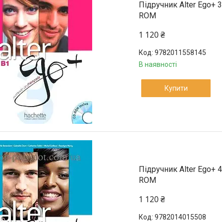
Підручник Alter Ego+ 3
ROM
1 120 ₴
9782011558145
В наявності
Купити
Підручник Alter Ego+ 4
ROM
1 120 ₴
9782014015508