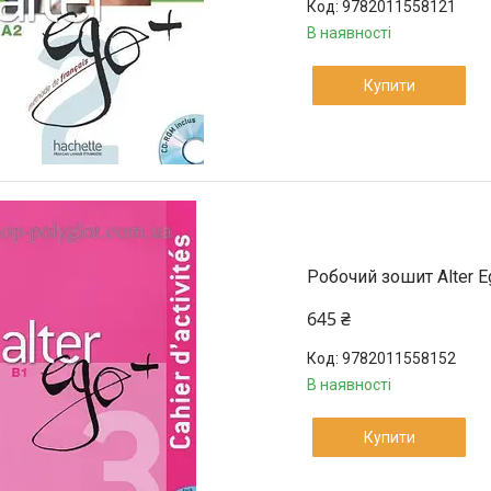
9782011558121
В наявності
Купити
Робочий зошит Alter Eg
645 ₴
9782011558152
В наявності
Купити