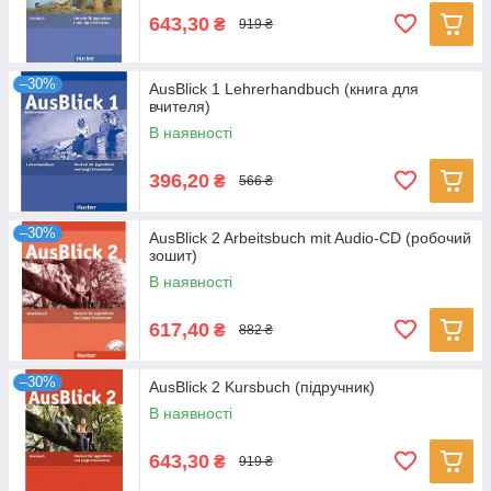
643,30
₴
919 ₴
–30%
AusBlick 1 Lehrerhandbuch (книга для
вчителя)
В наявності
396,20
₴
566 ₴
–30%
AusBlick 2 Arbeitsbuch mit Audio-CD (робочий
зошит)
В наявності
617,40
₴
882 ₴
–30%
AusBlick 2 Kursbuch (підручник)
В наявності
643,30
₴
919 ₴