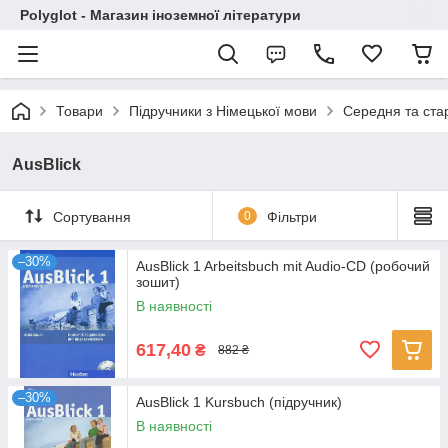
Polyglot - Магазин іноземної літератури
Товари
Підручники з Німецької мови
Середня та ст
AusBlick
Сортування
0
Фільтри
–30%
AusBlick 1 Arbeitsbuch mit Audio-CD (робочий
зошит)
В наявності
617,40
₴
882 ₴
–30%
AusBlick 1 Kursbuch (підручник)
В наявності