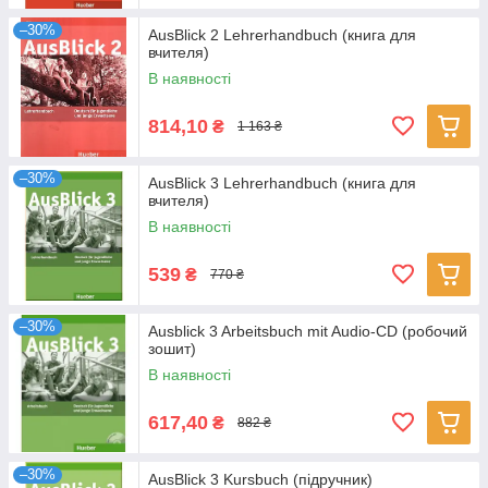
–30%
AusBlick 2 Lehrerhandbuch (книга для
вчителя)
В наявності
814,10
₴
1 163 ₴
–30%
AusBlick 3 Lehrerhandbuch (книга для
вчителя)
В наявності
539
₴
770 ₴
–30%
Ausblick 3 Arbeitsbuch mit Audio-CD (робочий
зошит)
В наявності
617,40
₴
882 ₴
–30%
AusBlick 3 Kursbuch (підручник)