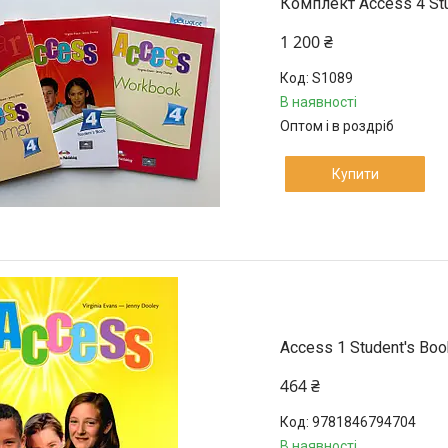
Комплект Access 4 Stu
1 200 ₴
S1089
В наявності
Оптом і в роздріб
Купити
Access 1 Student's Boo
464 ₴
9781846794704
В наявності