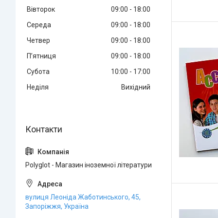
Вівторок
09:00
18:00
Середа
09:00
18:00
Четвер
09:00
18:00
Пʼятниця
09:00
18:00
Субота
10:00
17:00
Неділя
Вихідний
Polyglot - Магазин іноземної літератури
вулиця Леоніда Жаботинського, 45,
Запоріжжя, Україна