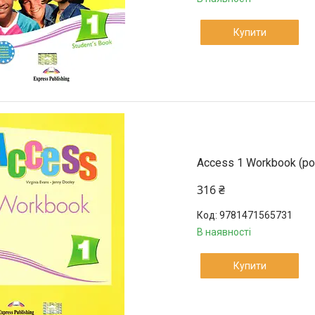
Купити
Access 1 Workbook (р
316 ₴
9781471565731
В наявності
Купити