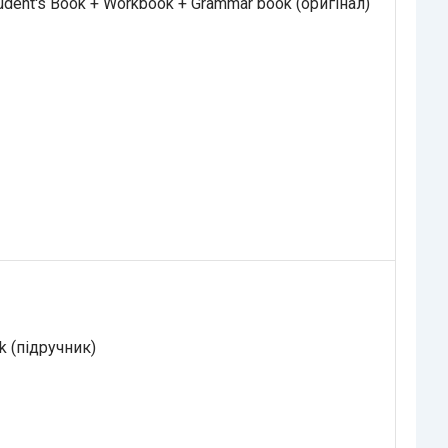
dent's Book + Workbook + Grammar book (оригінал)
k (підручник)