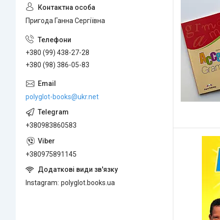
Пригода Ганна Сергіївна
+380 (99) 438-27-28
+380 (98) 386-05-83
polyglot-books@ukr.net
+380983860583
+380975891145
Instagram
polyglot.books.ua