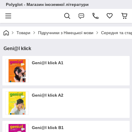
Polyglot - Магазин іноземної літератури
Товари
Підручники з Німецької мови
Середня та ст
Geni@l klick
Geni@l klick A1
Geni@l klick A2
Geni@l klick B1