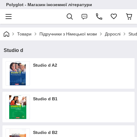
Polyglot - Магазин іноземної літератури
Товари
Підручники з Німецької мови
Дорослі
Stud
Studio d
Studio d A2
Studio d B1
Studio d B2