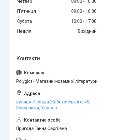
Четвер
09:00
18:00
Пʼятниця
09:00
18:00
Субота
10:00
17:00
Неділя
Вихідний
Polyglot - Магазин іноземної літератури
вулиця Леоніда Жаботинського, 45,
Запоріжжя, Україна
Пригода Ганна Сергіївна