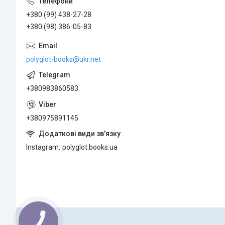
+380 (99) 438-27-28
+380 (98) 386-05-83
polyglot-books@ukr.net
+380983860583
+380975891145
Instagram
polyglot.books.ua