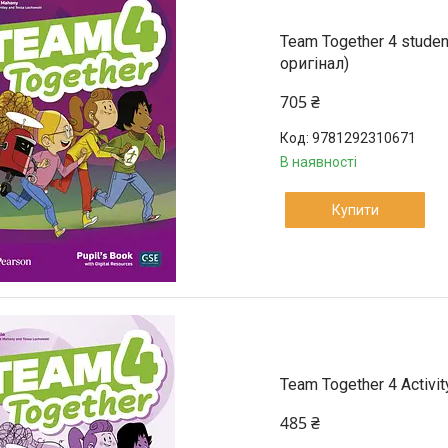
Team Together 4 studen
оригінал)
705 ₴
9781292310671
В наявності
Купити
Team Together 4 Activi
485 ₴