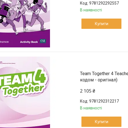
9781292292557
В наявності
Купити
Team Together 4 Teache
кодом - оригінал)
2 105 ₴
9781292312217
В наявності
Купити