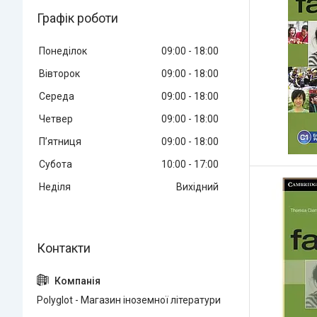
Графік роботи
Понеділок
09:00
18:00
Вівторок
09:00
18:00
Середа
09:00
18:00
Четвер
09:00
18:00
Пʼятниця
09:00
18:00
Субота
10:00
17:00
Неділя
Вихідний
Polyglot - Магазин іноземної літератури