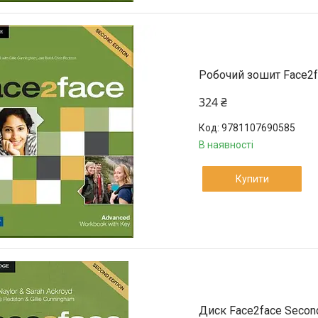
Робочий зошит Face2fa
324 ₴
9781107690585
В наявності
Купити
Диск Face2face Second