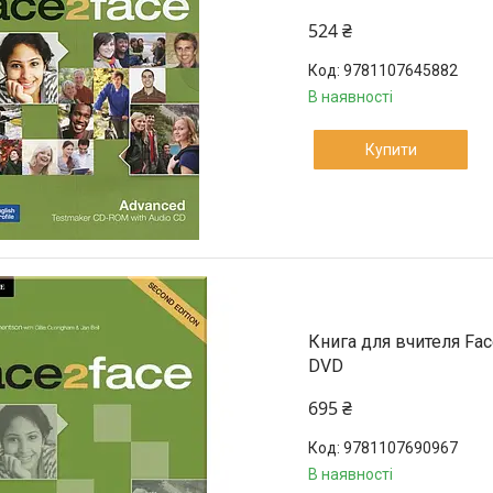
524 ₴
9781107645882
В наявності
Купити
Книга для вчителя Face
DVD
695 ₴
9781107690967
В наявності