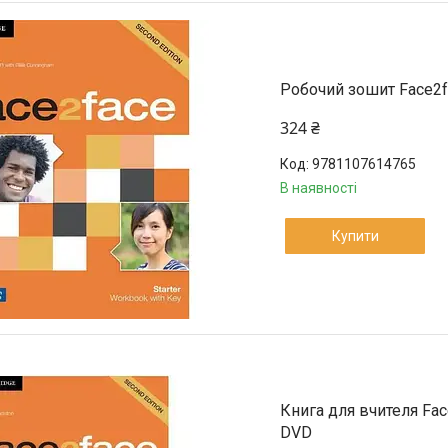
Робочий зошит Face2fa
324 ₴
9781107614765
В наявності
Купити
Книга для вчителя Face
DVD