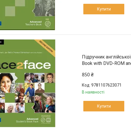
Купити
Підручник англійської
Book with DVD-ROM an
850 ₴
9781107623071
В наявності
Купити