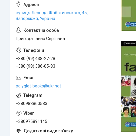
вулиця Леоніда Жаботинського, 45,
Запоріжжя, Україна
Пригода Ганна Сергіївна
+380 (99) 438-27-28
+380 (98) 386-05-83
polyglot-books@ukr.net
+380983860583
+380975891145