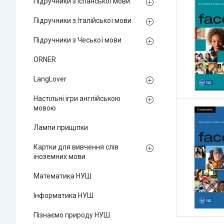
Підручники з Іспанської мови
Підручники з Італійської мови
Підручники з Чеської мови
ORNER
LangLover
Настільні ігри англійською
мовою
Лампи прищіпки
Картки для вивчення слів
іноземних мови
Математика НУШ
Інформатика НУШ
Пізнаємо природу НУШ